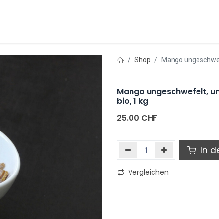
henke, Geschenkservice
Monfortelli - Tartufi do
Shop
Mango ungeschwefe
Mango ungeschwefelt, un
bio, 1 kg
25.00
CHF
In d
Vergleichen