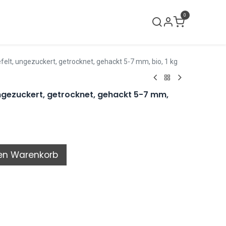
0
lci neri
Verkaufslokal
Kontakt
lt, ungezuckert, getrocknet, gehackt 5-7 mm, bio, 1 kg
gezuckert, getrocknet, gehackt 5-7 mm,
en Warenkorb