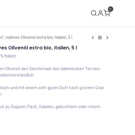
0
lci neri
Verkaufslokal
Kontakt
, natives Olivenöl extra bio, Italien, 5 l
es Olivenöl extra bio, Italien, 5 l
% Italien.
gen Olivenöl den Geschmack des italienischen Terroirs.
selbstverständlich.
frisch und mit einem sehr guten Duft nach grünem Gras
n.
gut zu Suppen, Fisch, Salaten, gekochtem oder rohem