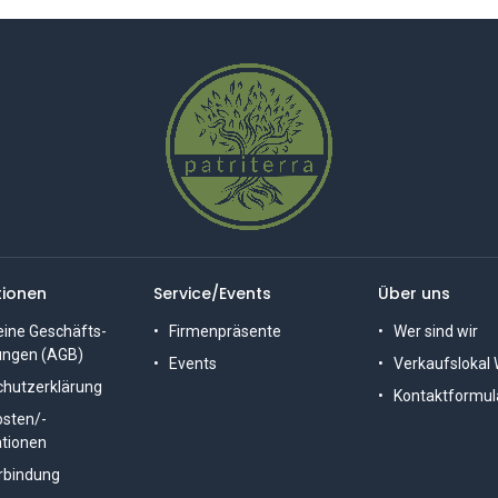
tionen
Service/Events
Über uns
ine Geschäfts-
Firmenpräsente
Wer sind wir
ungen (AGB)
Ev
ents
Verkaufslokal
chutzerklärung
Kontaktformul
osten/-
tionen
rbindung