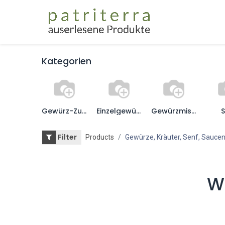
Home
Gesc
Kategorien
Gewürz-Zubehör
Einzelgewürze
Gewürzmischungen
S
Filter
Products
Gewürze, Kräuter, Senf, Sauce
We