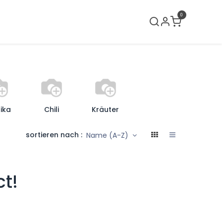
0
lci neri
Verkaufslokal
Kontakt
ika
Chili
Kräuter
sortieren nach :
Name (A-Z)
ct!