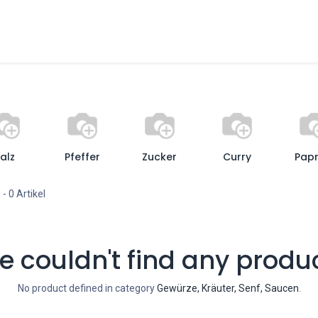
henke, Geschenkservice
Monfortelli - Tartufi do
alz
Pfeffer
Zucker
Curry
Papr
n
- 0 Artikel
 couldn't find any produ
No product defined in category
Gewürze, Kräuter, Senf, Saucen
.