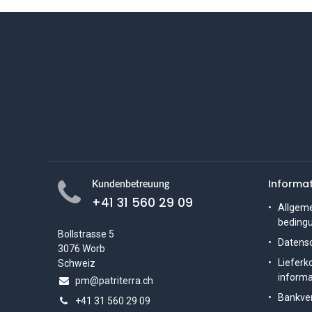
Informa
Kundenbetreuung
+41 31 560 29 09
Allgeme
beding
Bollstrasse 5
Datens
3076 Worb
Lieferk
Schweiz
informa
pm@patriterra.ch
Bankve
+41 31 560 29 09