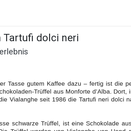
henke, Geschenkservice
Monfortelli - Tartufi do
 Tartufi dolci neri
erlebnis
ner Tasse gutem Kaffee dazu – fertig ist die p
hokoladen-Trüffel aus Monforte d’Alba. Dort, 
 die Vialanghe seit 1986 die Tartufi neri dolc
üsse schwarze Trüffel, ist eine Schokolade au