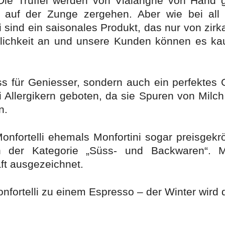
ie Trüffel werden von Vialanghe von Hand ge
e auf der Zunge zergehen. Aber wie bei all
 sind ein saisonales Produkt, das nur von zirka
tlichkeit an und unsere Kunden können es kau
uss für Geniesser, sondern auch ein perfekte
bei Allergikern geboten, da sie Spuren von Mil
n.
nfortelli ehemals Monfortini sogar preisgekr
n der Kategorie „Süss- und Backwaren“. M
aft ausgezeichnet.
nfortelli zu einem Espresso – der Winter wird de