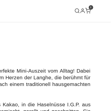
0
lci neri
Verkaufslokal
Kontakt
erfekte Mini-Auszeit vom Alltag! Dabei
im Herzen der Langhe, die berühmt für
i nach einem traditionell hausgemachten
s Kakao, in die Haselnüsse I.G.P. aus