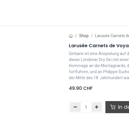
henke, Geschenkservice
Monfortelli - Tartufi do
Shop
Larusée Carnets de 
Larusée Carnets de Voyage:
Gintiane ist eine Anspielung auf 
dieser Londoner Dry Gin mit eine
Hommage an die Montagnards, di
fortführen, und an Philippe Sucha
der Mitte des 18. Jahrhundert wa
49.90
CHF
In d